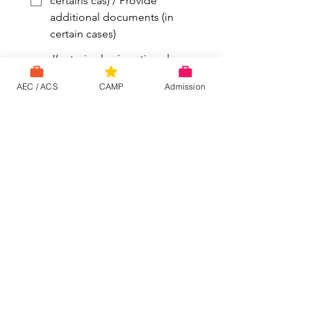
certains cas) / Provide
additional documents (in
certain cases)
J’autorise la réception des
informations par courriel et
AEC / ACS
CAMP
Admission
par téléphone concernant
les cours offerts par le
Collège INSA / Leuven
Education. I authorize the
receipt of information by
email and phone regarding
the courses offered by INSA
College / Leuven Education.
J’atteste que mes
informations sont
conformes et véridiques. I
certify that my information is
accurate and truthful.