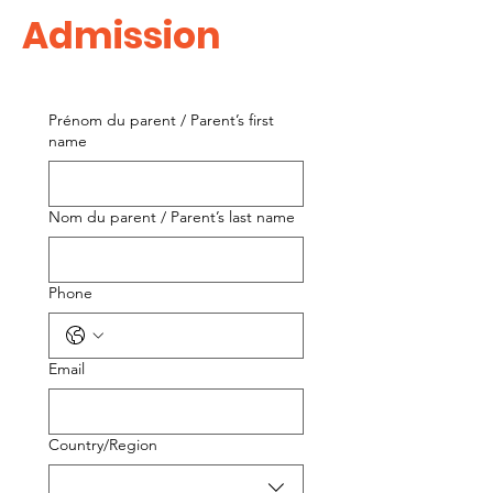
Admission
Prénom du parent / Parent’s first
name
Nom du parent / Parent’s last name
Phone
Email
Multi-line address
Country/Region